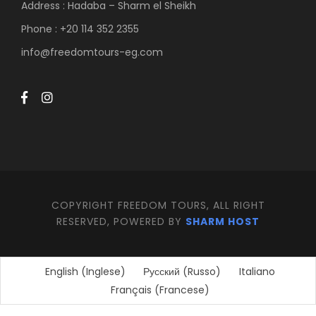
Address : Hadaba – Sharm el Sheikh
Phone : +20 114 352 2355
info@freedomtours-eg.com
COPYRIGHT FREEDOM TOURS, ALL RIGHT
RESERVED, POWERED BY
SHARM HOST
English
(
Inglese
)
Русский
(
Russo
)
Italiano
Français
(
Francese
)