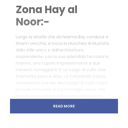
Zona Hay al
Noor:-
Lungo la strada che da Naama Bay conduce a
Sharm vecchia, si trova la Moschea Al Mustafa,
dallo stile unico e dall’architettura
sorprendente: con la sua splendida facciata in
marmo, una cupola impressionante e due
minareti torreggianti. E’ un luogo di culto che
trasmette pace e relax. La Cattedrale Copta,
considerata una dei dieci luoghi di culto Copti
più belli al mondo, le cui immagini sacre, che
riproducono episodi della Sacra Bibbia sono
dipinti all’interno di questa pregiata struttura.
READ MORE
Zona Soho