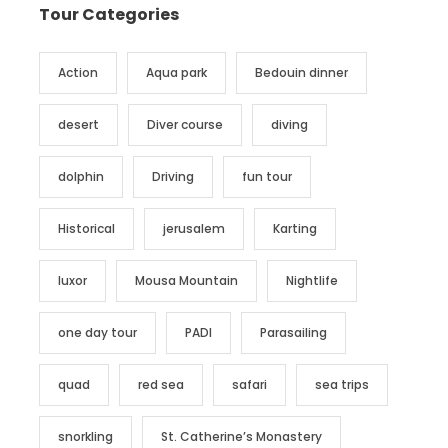
Tour Categories
Action
Aqua park
Bedouin dinner
desert
Diver course
diving
dolphin
Driving
fun tour
Historical
jerusalem
Karting
luxor
Mousa Mountain
Nightlife
one day tour
PADI
Parasailing
quad
red sea
safari
sea trips
snorkling
St. Catherine’s Monastery